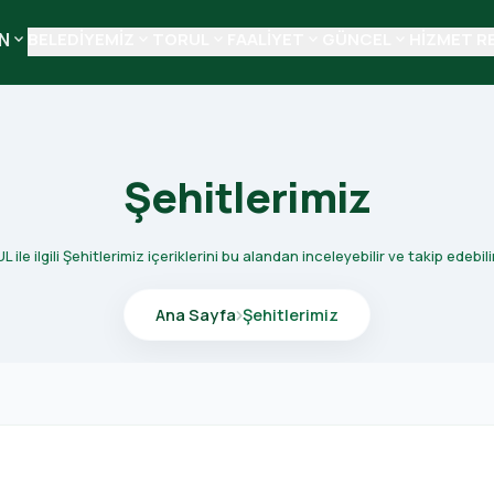
N
BELEDİYEMİZ
TORUL
FAALİYET
GÜNCEL
HİZMET R
keyboard_arrow_down
keyboard_arrow_down
keyboard_arrow_down
keyboard_arrow_down
keyboard_arrow_down
Şehitlerimiz
ile ilgili Şehitlerimiz içeriklerini bu alandan inceleyebilir ve takip edebili
Ana Sayfa
Şehitlerimiz