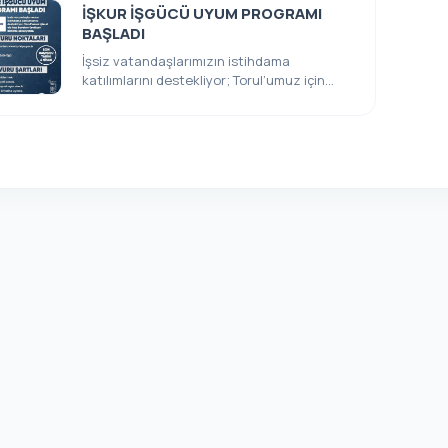
İŞKUR İŞGÜCÜ UYUM PROGRAMI
BAŞLADI
İşsiz vatandaşlarımızın istihdama
katılımlarını destekliyor; Torul’umuz için
el ele hep beraber ür...