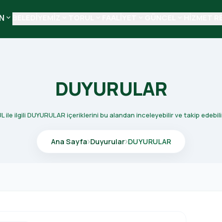
N
BELEDİYEMİZ
TORUL
FAALİYET
GÜNCEL
HİZMET R
keyboard_arrow_down
keyboard_arrow_down
keyboard_arrow_down
keyboard_arrow_down
keyboard_arrow_down
DUYURULAR
ile ilgili DUYURULAR içeriklerini bu alandan inceleyebilir ve takip edebili
Ana Sayfa
Duyurular
DUYURULAR