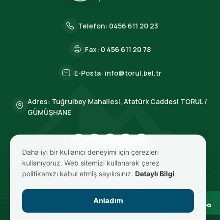
Telefon:
0456 611 20 23
Fax:
0 456 611 20 78
E-Posta:
info@torul.bel.tr
Adres: Tuğrulbey Mahallesi, Atatürk Caddesi TORUL /
GÜMÜŞHANE
Daha iyi bir kullanıcı deneyimi için çerezleri
kullanıyoruz. Web sitemizi kullanarak çerez
BIZE ULAŞIN
politikamızı kabul etmiş sayılırsınız.
Detaylı Bilgi
Anladım
call
© 2026 TORUL Belediyesi. Tüm Hakları Saklıdır.