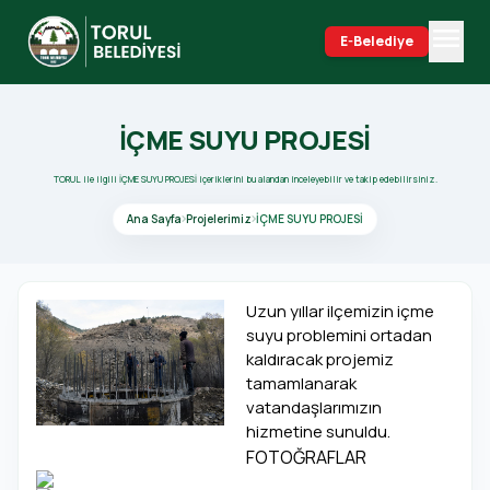
menu
E-Belediye
search
İÇME SUYU PROJESİ
TORUL ile ilgili İÇME SUYU PROJESİ içeriklerini bu alandan inceleyebilir ve takip edebilirsiniz.
Ana Sayfa
Projelerimiz
İÇME SUYU PROJESİ
Uzun yıllar ilçemizin içme
suyu problemini ortadan
kaldıracak projemiz
tamamlanarak
vatandaşlarımızın
hizmetine sunuldu.
FOTOĞRAFLAR