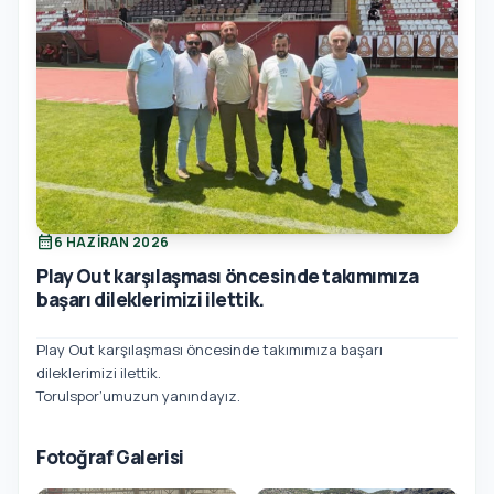
calendar_month
6 HAZIRAN 2026
Play Out karşılaşması öncesinde takımımıza
başarı dileklerimizi ilettik.
Play Out karşılaşması öncesinde takımımıza başarı
dileklerimizi ilettik.
Torulspor’umuzun yanındayız.
Fotoğraf Galerisi