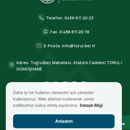
Telefon:
0456 611 20 23
Fax:
0 456 611 20 78
E-Posta:
info@torul.bel.tr
Adres: Tuğrulbey Mahallesi, Atatürk Caddesi TORUL /
GÜMÜŞHANE
Daha iyi bir kullanıcı deneyimi için çerezleri
kullanıyoruz. Web sitemizi kullanarak çerez
BIZE ULAŞIN
politikamızı kabul etmiş sayılırsınız.
Detaylı Bilgi
Anladım
call
© 2026 TORUL Belediyesi. Tüm Hakları Saklıdır.