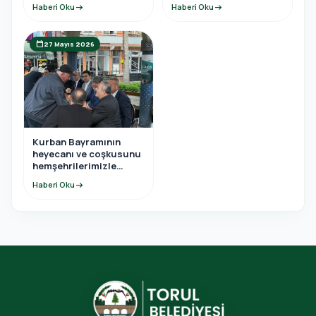
Haberi Oku
arrow_right_alt
Haberi Oku
arrow_right_alt
sonu programına
katıldı.
calendar_today
27 Mayıs 2026
Kurban Bayramının
heyecanı ve coşkusunu
hemşehrilerimizle
birlikte yaşadık.
Haberi Oku
arrow_right_alt