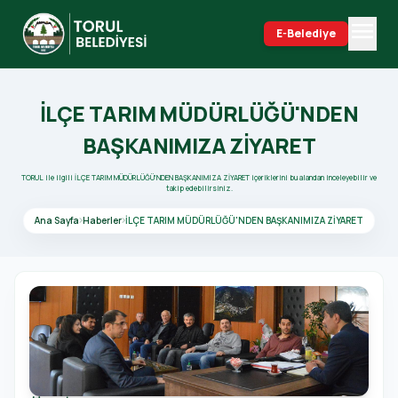
menu
E-Belediye
search
İLÇE TARIM MÜDÜRLÜĞÜ'NDEN
BAŞKANIMIZA ZİYARET
TORUL ile ilgili İLÇE TARIM MÜDÜRLÜĞÜ'NDEN BAŞKANIMIZA ZİYARET içeriklerini bu alandan inceleyebilir ve
takip edebilirsiniz.
Ana Sayfa
Haberler
İLÇE TARIM MÜDÜRLÜĞÜ'NDEN BAŞKANIMIZA ZİYARET