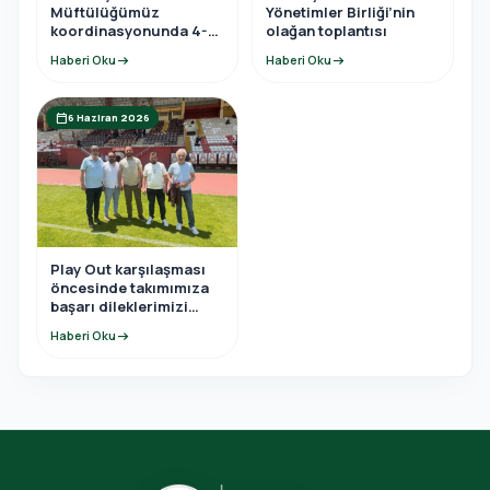
Müftülüğümüz
Yönetimler Birliği’nin
koordinasyonunda 4-6
olağan toplantısı
yaş Kur’an Kursu yıl
Haberi Oku
arrow_right_alt
Haberi Oku
arrow_right_alt
sonu programına
katıldı.
calendar_today
6 Haziran 2026
Play Out karşılaşması
öncesinde takımımıza
başarı dileklerimizi
ilettik.
Haberi Oku
arrow_right_alt