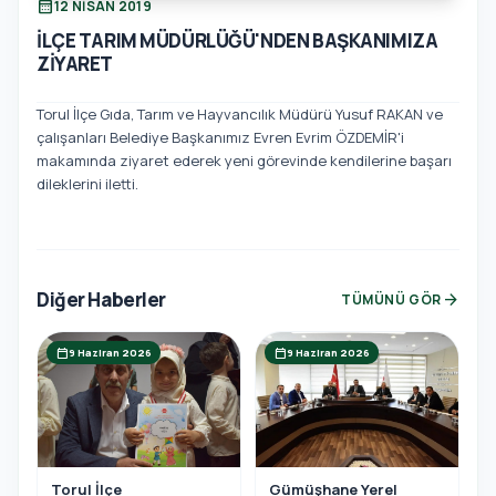
calendar_month
12 NISAN 2019
İLÇE TARIM MÜDÜRLÜĞÜ'NDEN BAŞKANIMIZA
ZİYARET
Torul İlçe Gıda, Tarım ve Hayvancılık Müdürü Yusuf RAKAN ve
çalışanları Belediye Başkanımız Evren Evrim ÖZDEMİR'i
makamında ziyaret ederek yeni görevinde kendilerine başarı
dileklerini iletti.
Diğer Haberler
arrow_forward
TÜMÜNÜ GÖR
calendar_today
calendar_today
9 Haziran 2026
9 Haziran 2026
Torul İlçe
Gümüşhane Yerel