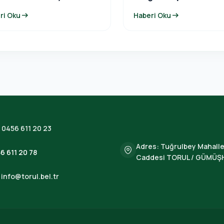
gramına katıldı.
arrow_right_alt
arrow_right_alt
ri Oku
Haberi Oku
:
0456 611 20 23
Adres: Tuğrulbey Mahalle
6 611 20 78
Caddesi TORUL / GÜMÜŞ
:
info@torul.bel.tr