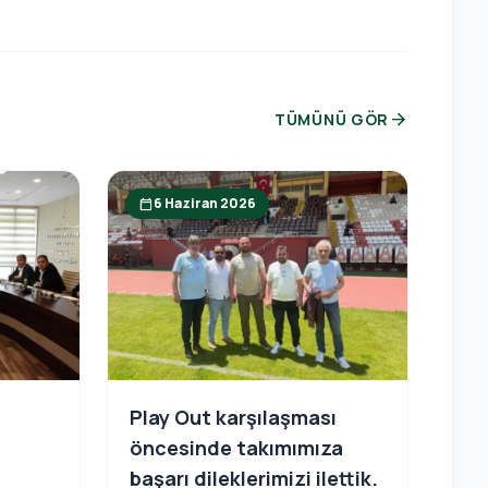
arrow_forward
TÜMÜNÜ GÖR
6 Haziran 2026
calendar_today
Play Out karşılaşması
n
öncesinde takımımıza
başarı dileklerimizi ilettik.