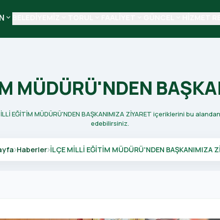
N
BELEDİYEMİZ
TORUL
FAALİYET
GÜNCEL
HİZMET R
keyboard_arrow_down
keyboard_arrow_down
keyboard_arrow_down
keyboard_arrow_down
keyboard_arrow_down
İTİM MÜDÜRÜ'NDEN BAŞKA
E MİLLİ EĞİTİM MÜDÜRÜ'NDEN BAŞKANIMIZA ZİYARET içeriklerini bu alandan i
edebilirsiniz.
ayfa
Haberler
İLÇE MİLLİ EĞİTİM MÜDÜRÜ'NDEN BAŞKANIMIZA Z