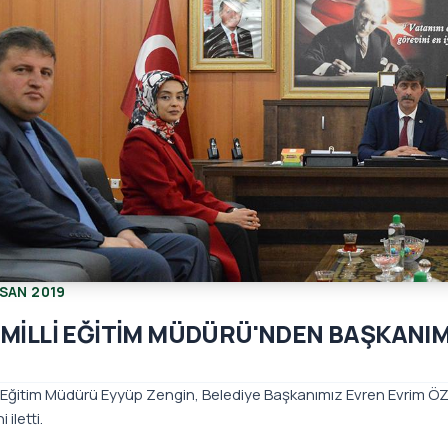
ISAN 2019
 MİLLİ EĞİTİM MÜDÜRÜ'NDEN BAŞKANIM
lli Eğitim Müdürü Eyyüp Zengin, Belediye Başkanımız Evren Evrim Ö
i iletti.