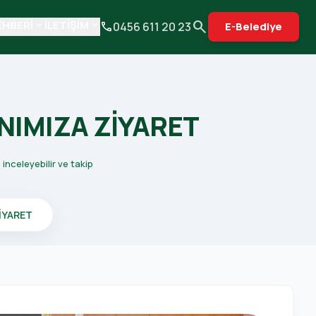
search
EHBERİ
İLETİŞİM
keyboard_arrow_down
keyboard_arrow_down
phone
0456 611 20 23
E-Belediye
NIMIZA ZİYARET
nceleyebilir ve takip
İYARET