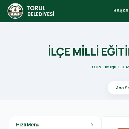
BAŞKA
search
İLÇE MİLLİ EĞ
TORUL ile ilgili İLÇ
Ana S
Hızlı Menü