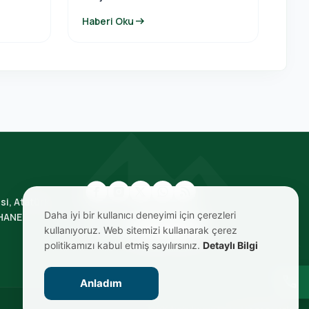
arrow_right_alt
Haberi Oku
si, Atatürk
Daha iyi bir kullanıcı deneyimi için çerezleri
HANE
BIZE ULAŞIN
kullanıyoruz. Web sitemizi kullanarak çerez
politikamızı kabul etmiş sayılırsınız.
Detaylı Bilgi
call
Anladım