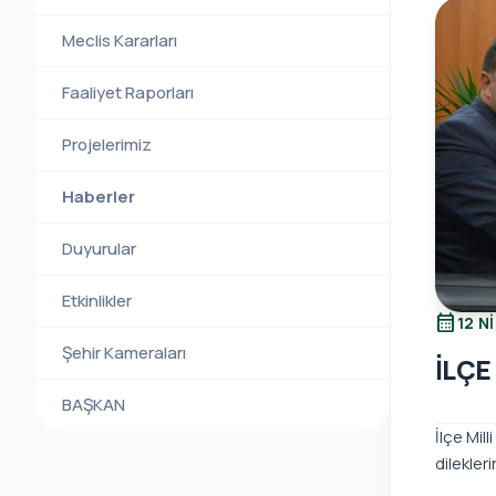
Meclis Kararları
Faaliyet Raporları
Projelerimiz
Haberler
Duyurular
Etkinlikler
calendar_month
12 N
Şehir Kameraları
İLÇE
BAŞKAN
İlçe Mi
dileklerin