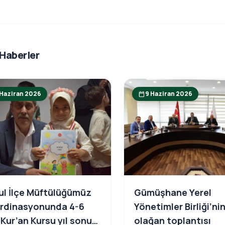
 Haberler
 Haziran 2026
9 Haziran 2026
calendar_today
ul İlçe Müftülüğümüz
Gümüşhane Yerel
rdinasyonunda 4-6
Yönetimler Birliği’ni
 Kur’an Kursu yıl sonu
olağan toplantısı