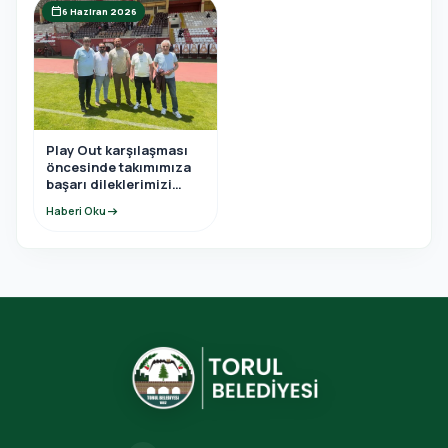
calendar_today
6 Haziran 2026
Play Out karşılaşması
öncesinde takımımıza
başarı dileklerimizi
ilettik.
Haberi Oku
arrow_right_alt