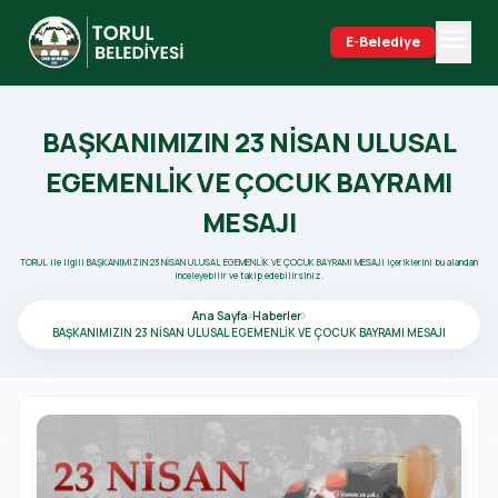
menu
E-Belediye
search
BAŞKANIMIZIN 23 NİSAN ULUSAL
EGEMENLİK VE ÇOCUK BAYRAMI
MESAJI
TORUL ile ilgili BAŞKANIMIZIN 23 NİSAN ULUSAL EGEMENLİK VE ÇOCUK BAYRAMI MESAJI içeriklerini bu alandan
inceleyebilir ve takip edebilirsiniz.
Ana Sayfa
Haberler
BAŞKANIMIZIN 23 NİSAN ULUSAL EGEMENLİK VE ÇOCUK BAYRAMI MESAJI