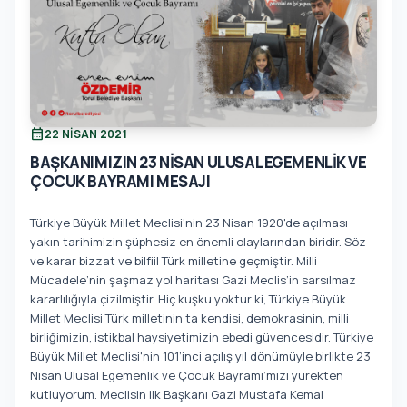
calendar_month
22 NISAN 2021
BAŞKANIMIZIN 23 NİSAN ULUSAL EGEMENLİK VE
ÇOCUK BAYRAMI MESAJI
Türkiye Büyük Millet Meclisi'nin 23 Nisan 1920'de açılması
yakın tarihimizin şüphesiz en önemli olaylarından biridir. Söz
ve karar bizzat ve bilfiil Türk milletine geçmiştir. Milli
Mücadele’nin şaşmaz yol haritası Gazi Meclis’in sarsılmaz
kararlılığıyla çizilmiştir. Hiç kuşku yoktur ki, Türkiye Büyük
Millet Meclisi Türk milletinin ta kendisi, demokrasinin, milli
birliğimizin, istikbal haysiyetimizin ebedi güvencesidir. Türkiye
Büyük Millet Meclisi'nin 101’inci açılış yıl dönümüyle birlikte 23
Nisan Ulusal Egemenlik ve Çocuk Bayramı’mızı yürekten
kutluyorum. Meclisin ilk Başkanı Gazi Mustafa Kemal