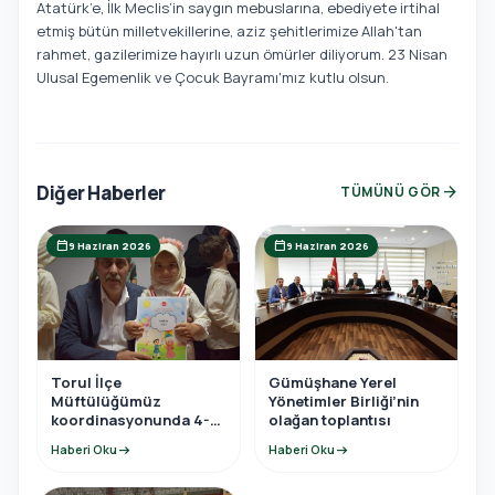
Atatürk’e, İlk Meclis’in saygın mebuslarına, ebediyete irtihal
etmiş bütün milletvekillerine, aziz şehitlerimize Allah'tan
rahmet, gazilerimize hayırlı uzun ömürler diliyorum. 23 Nisan
Ulusal Egemenlik ve Çocuk Bayramı'mız kutlu olsun.
Diğer Haberler
arrow_forward
TÜMÜNÜ GÖR
calendar_today
calendar_today
9 Haziran 2026
9 Haziran 2026
Torul İlçe
Gümüşhane Yerel
Müftülüğümüz
Yönetimler Birliği’nin
koordinasyonunda 4-6
olağan toplantısı
yaş Kur’an Kursu yıl
Haberi Oku
arrow_right_alt
Haberi Oku
arrow_right_alt
sonu programına
katıldı.