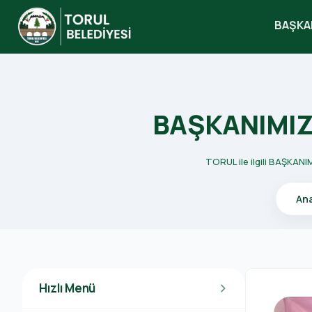
BAŞKA
search
BAŞKANIMIZ
TORUL ile ilgili BAŞKANI
An
Hızlı Menü