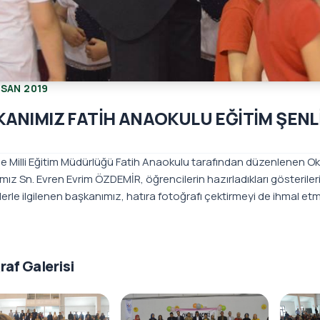
ISAN 2019
ANIMIZ FATİH ANAOKULU EĞİTİM ŞENL
çe Milli Eğitim Müdürlüğü Fatih Anaokulu tarafından düzenlenen Oku
ız Sn. Evren Evrim ÖZDEMİR, öğrencilerin hazırladıkları gösterileri
erle ilgilenen başkanımız, hatıra fotoğrafı çektirmeyi de ihmal etm
raf Galerisi