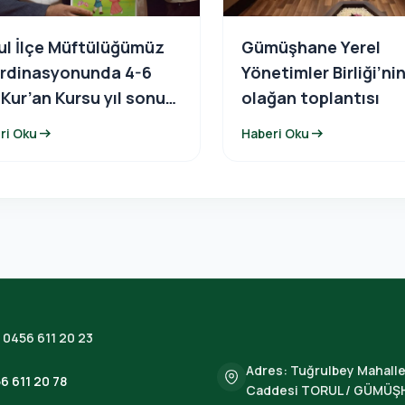
ul İlçe Müftülüğümüz
Gümüşhane Yerel
rdinasyonunda 4-6
Yönetimler Birliği’ni
 Kur’an Kursu yıl sonu
olağan toplantısı
gramına katıldı.
arrow_right_alt
arrow_right_alt
ri Oku
Haberi Oku
:
0456 611 20 23
Adres: Tuğrulbey Mahalle
6 611 20 78
Caddesi TORUL / GÜMÜŞ