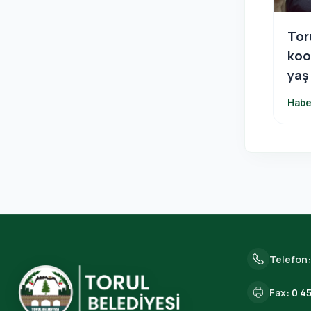
Tor
koo
yaş
pro
Habe
Telefon
Fax:
0 45