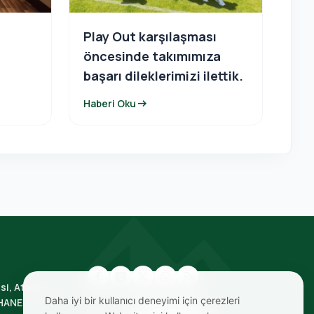
Play Out karşılaşması
n
öncesinde takımımıza
başarı dileklerimizi ilettik.
arrow_right_alt
Haberi Oku
si, Atatürk
Daha iyi bir kullanıcı deneyimi için çerezleri
HANE
BIZE ULAŞIN