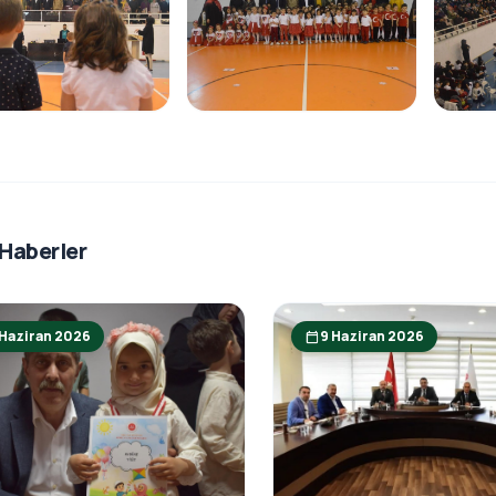
 Haberler
 Haziran 2026
9 Haziran 2026
calendar_today