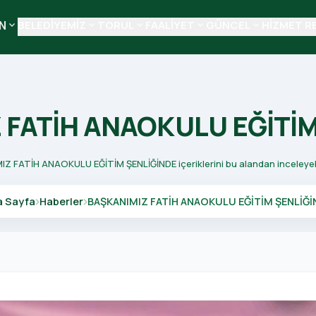
N
BELEDİYEMİZ
TORUL
FAALİYET
GÜNCEL
HİZMET R
keyboard_arrow_down
keyboard_arrow_down
keyboard_arrow_down
keyboard_arrow_down
keyboard_arrow_down
 FATİH ANAOKULU EĞİTİM
MIZ FATİH ANAOKULU EĞİTİM ŞENLİĞİNDE içeriklerini bu alandan inceleyebili
a Sayfa
Haberler
BAŞKANIMIZ FATİH ANAOKULU EĞİTİM ŞENLİĞİ